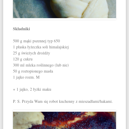
Składniki
500 g mąki pszennej typ 650
1 płaska łyżeczka soli himalajskiej
25 g świeżych drożdży
120 g cukru
300 ml mleka roślinnego (lub nie)
50 g roztopionego masła
1 jajko rozm. M
+ 1 jajko, 2 łyżki maku
P. S. Przyda Wam się robot kuchenny z mieszadłami/hakami.