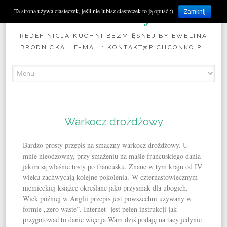
Pichconko.pl
Ta strona używa ciasteczek, jeśli nie lubisz ciasteczek to ją opuść ;)
Zamknij
REDEFINICJA KUCHNI BEZMIĘSNEJ BY EWELINA
BRODNICKA | E-MAIL: KONTAKT@PICHCONKO.PL
Skip to content
Warkocz drożdżowy
Bardzo prosty przepis na smaczny warkocz drożdżowy. U
mnie nieodzowny, przy smażeniu na maśle francuskiego dania
jakim są właśnie tosty po francusku. Znane w tym kraju od IV
wieku zachwycają kolejne pokolenia. W czternastowiecznym
niemieckiej książce określane jako przysmak dla ubogich.
Wiek później w Anglii przepis jest powszechni używany w
formie „zero waste”. Internet jest pełen instrukcji jak
przygotować to danie więc ja Wam dziś podaję na tacy jedynie