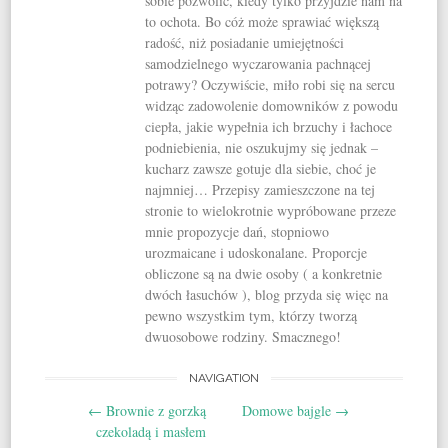
sobie pozwolić, kiedy tylko przyjdzie nam na
to ochota. Bo cóż może sprawiać większą
radość, niż posiadanie umiejętności
samodzielnego wyczarowania pachnącej
potrawy? Oczywiście, miło robi się na sercu
widząc zadowolenie domowników z powodu
ciepła, jakie wypełnia ich brzuchy i łachoce
podniebienia, nie oszukujmy się jednak –
kucharz zawsze gotuje dla siebie, choć je
najmniej… Przepisy zamieszczone na tej
stronie to wielokrotnie wypróbowane przeze
mnie propozycje dań, stopniowo
urozmaicane i udoskonalane. Proporcje
obliczone są na dwie osoby ( a konkretnie
dwóch łasuchów ), blog przyda się więc na
pewno wszystkim tym, którzy tworzą
dwuosobowe rodziny. Smacznego!
NAVIGATION
Post navigation
←
Brownie z gorzką
Domowe bajgle
→
czekoladą i masłem