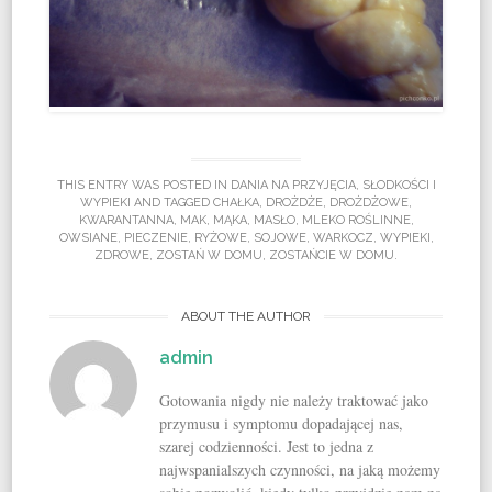
THIS ENTRY WAS POSTED IN
DANIA NA PRZYJĘCIA
,
SŁODKOŚCI I
WYPIEKI
AND TAGGED
CHAŁKA
,
DROŻDŻE
,
DROŻDŻOWE
,
KWARANTANNA
,
MAK
,
MĄKA
,
MASŁO
,
MLEKO ROŚLINNE
,
OWSIANE
,
PIECZENIE
,
RYŻOWE
,
SOJOWE
,
WARKOCZ
,
WYPIEKI
,
ZDROWE
,
ZOSTAŃ W DOMU
,
ZOSTAŃCIE W DOMU
.
ABOUT THE AUTHOR
admin
Gotowania nigdy nie należy traktować jako
przymusu i symptomu dopadającej nas,
szarej codzienności. Jest to jedna z
najwspanialszych czynności, na jaką możemy