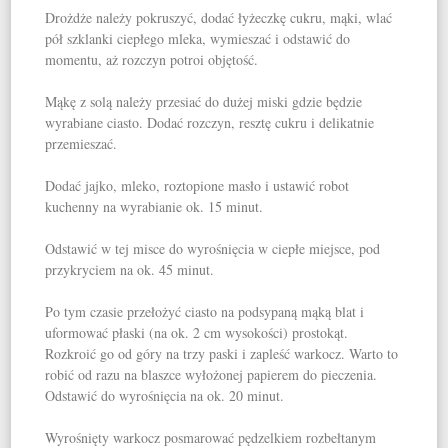
Drożdże należy pokruszyć, dodać łyżeczkę cukru, mąki, wlać
pół szklanki ciepłego mleka, wymieszać i odstawić do
momentu, aż rozczyn potroi objętość.
Mąkę z solą należy przesiać do dużej miski gdzie będzie
wyrabiane ciasto. Dodać rozczyn, resztę cukru i delikatnie
przemieszać.
Dodać jajko, mleko, roztopione masło i ustawić robot
kuchenny na wyrabianie ok. 15 minut.
Odstawić w tej misce do wyrośnięcia w ciepłe miejsce, pod
przykryciem na ok. 45 minut.
Po tym czasie przełożyć ciasto na podsypaną mąką blat i
uformować płaski (na ok. 2 cm wysokości) prostokąt.
Rozkroić go od góry na trzy paski i zapleść warkocz. Warto to
robić od razu na blaszce wyłożonej papierem do pieczenia.
Odstawić do wyrośnięcia na ok. 20 minut.
Wyrośnięty warkocz posmarować pędzelkiem rozbełtanym