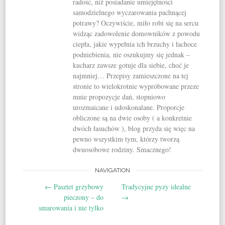
radość, niż posiadanie umiejętności
samodzielnego wyczarowania pachnącej
potrawy? Oczywiście, miło robi się na sercu
widząc zadowolenie domowników z powodu
ciepła, jakie wypełnia ich brzuchy i łachoce
podniebienia, nie oszukujmy się jednak –
kucharz zawsze gotuje dla siebie, choć je
najmniej… Przepisy zamieszczone na tej
stronie to wielokrotnie wypróbowane przeze
mnie propozycje dań, stopniowo
urozmaicane i udoskonalane. Proporcje
obliczone są na dwie osoby ( a konkretnie
dwóch łasuchów ), blog przyda się więc na
pewno wszystkim tym, którzy tworzą
dwuosobowe rodziny. Smacznego!
NAVIGATION
Post navigation
←
Pasztet grzybowy
Tradycyjne pyzy idealne
pieczony – do
→
smarowania i nie tylko