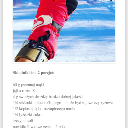
Składniki (na 2 porcje):
60 g pszennej mąki
jajko rozm. S
4 g świeżych drożdży bardzo dobrej jakości
1/4 szklanki mleka roślinnego – może być sojowe czy ryżowe
1/2 kopiastej łyżki roztopionego masła
1/4 łyżeczki cukru
szczypta soli
powidła śliwkowe gęste – 2 łyżki