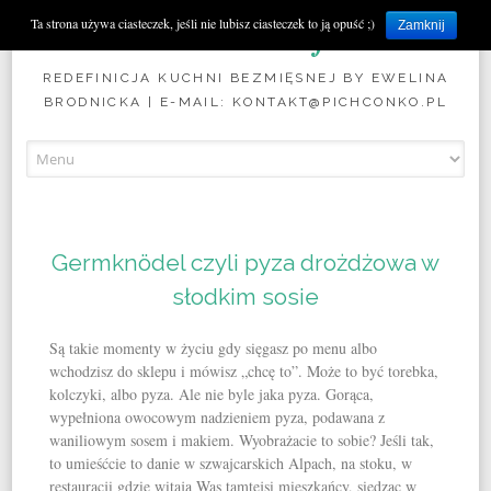
Pichconko.pl
Ta strona używa ciasteczek, jeśli nie lubisz ciasteczek to ją opuść ;)
Zamknij
REDEFINICJA KUCHNI BEZMIĘSNEJ BY EWELINA
BRODNICKA | E-MAIL: KONTAKT@PICHCONKO.PL
Skip to content
Germknödel czyli pyza drożdżowa w
słodkim sosie
Są takie momenty w życiu gdy sięgasz po menu albo
wchodzisz do sklepu i mówisz „chcę to”. Może to być torebka,
kolczyki, albo pyza. Ale nie byle jaka pyza. Gorąca,
wypełniona owocowym nadzieniem pyza, podawana z
waniliowym sosem i makiem. Wyobrażacie to sobie? Jeśli tak,
to umieśćcie to danie w szwajcarskich Alpach, na stoku, w
restauracji gdzie witają Was tamtejsi mieszkańcy, siedząc w