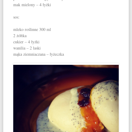
mak mielony – 4 łyżki
sos:
mleko roślinne 300 ml
2 żółtka
cukier – 4 łyżki
wanilia – 2 laski
mąka ziemniaczana – łyżeczka