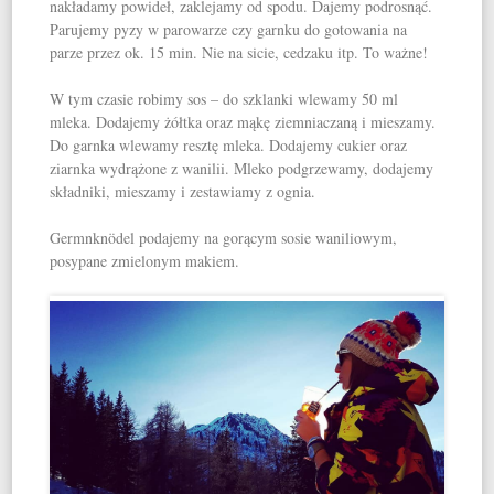
nakładamy powideł, zaklejamy od spodu. Dajemy podrosnąć.
Parujemy pyzy w parowarze czy garnku do gotowania na
parze przez ok. 15 min. Nie na sicie, cedzaku itp. To ważne!
W tym czasie robimy sos – do szklanki wlewamy 50 ml
mleka. Dodajemy żółtka oraz mąkę ziemniaczaną i mieszamy.
Do garnka wlewamy resztę mleka. Dodajemy cukier oraz
ziarnka wydrążone z wanilii. Mleko podgrzewamy, dodajemy
składniki, mieszamy i zestawiamy z ognia.
Germnknödel podajemy na gorącym sosie waniliowym,
posypane zmielonym makiem.