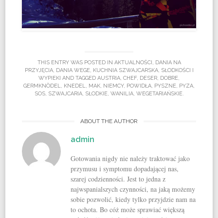
THIS ENTRY WAS POSTED IN
AKTUALNOŚCI
,
DANIA NA
PRZYJĘCIA
,
DANIA WEGE
,
KUCHNIA SZWAJCARSKA
,
SŁODKOŚCI I
WYPIEKI
AND TAGGED
AUSTRIA
,
CHEF
,
DESER
,
DOBRE
,
GERMKNÖDEL
,
KNEDEL
,
MAK
,
NIEMCY
,
POWIDŁA
,
PYSZNE
,
PYZA
,
SOS
,
SZWAJCARIA
,
SŁODKIE
,
WANILIA
,
WEGETARIAŃSKIE
.
ABOUT THE AUTHOR
admin
Gotowania nigdy nie należy traktować jako
przymusu i symptomu dopadającej nas,
szarej codzienności. Jest to jedna z
najwspanialszych czynności, na jaką możemy
sobie pozwolić, kiedy tylko przyjdzie nam na
to ochota. Bo cóż może sprawiać większą