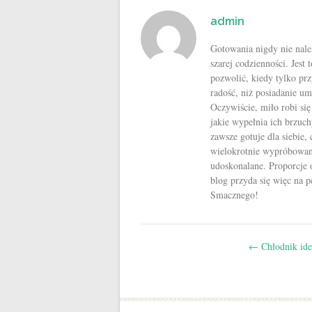
admin
Gotowania nigdy nie nale
szarej codzienności. Jest
pozwolić, kiedy tylko pr
radość, niż posiadanie u
Oczywiście, miło robi si
jakie wypełnia ich brzuch
zawsze gotuje dla siebie,
wielokrotnie wypróbowan
udoskonalane. Proporcje 
blog przyda się więc na
Smacznego!
Post navigation
←
Chłodnik ide