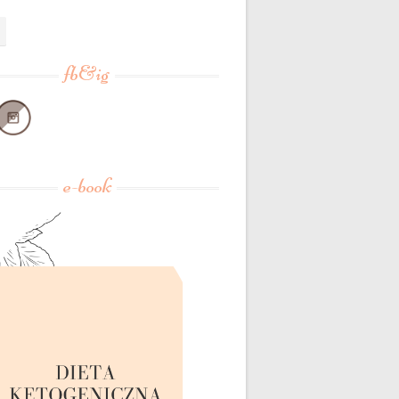
fb&ig
e-book