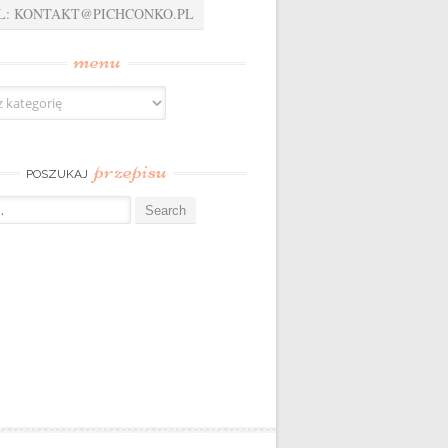
L: KONTAKT@PICHCONKO.PL
menu
przepisu
POSZUKAJ
: