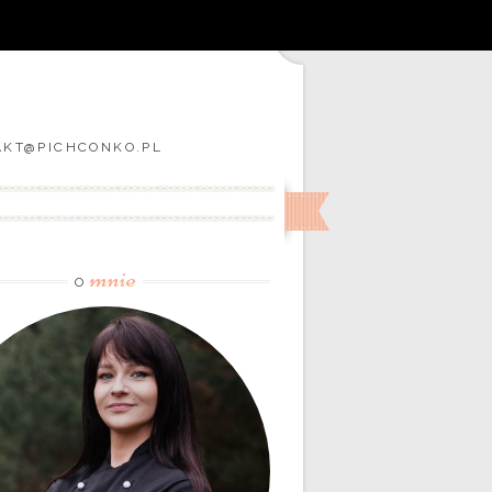
TAKT@PICHCONKO.PL
mnie
O