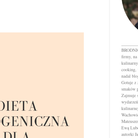
_______
BRODNICK
firmy, na
kulinarny
cooking, 
nadal blo
Gotuje z
smaków p
Zajmuje 
wydarzeń
kulinarne
Wachowic
Mateusze
Ewą Luber
autorki 