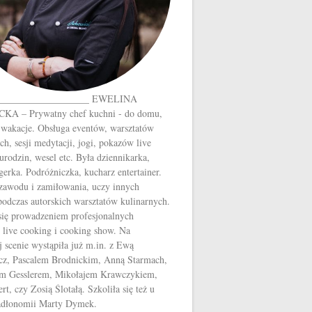
___________________ EWELINA
A – Prywatny chef kuchni - do domu,
 wakacje. Obsługa eventów, warsztatów
ch, sesji medytacji, jogi, pokazów live
urodzin, wesel etc. Była dziennikarka,
gerka. Podróżniczka, kucharz entertainer.
 zawodu i zamiłowania, uczy innych
odczas autorskich warsztatów kulinarnych.
się prowadzeniem profesjonalnych
 live cooking i cooking show. Na
j scenie wystąpiła już m.in. z Ewą
z, Pascalem Brodnickim, Anną Starmach,
m Gesslerem, Mikołajem Krawczykiem,
t, czy Zosią Ślotałą. Szkoliła się też u
Jadłonomii Marty Dymek.