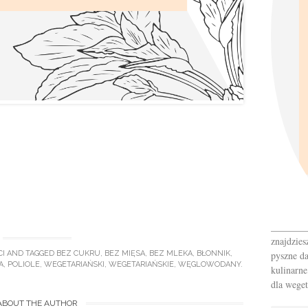
_______
znajdzies
pyszne da
I
AND TAGGED
BEZ CUKRU
,
BEZ MIĘSA
,
BEZ MLEKA
,
BŁONNIK
,
A
,
POLIOLE
,
WEGETARIAŃSKI
,
WEGETARIAŃSKIE
,
WĘGLOWODANY
.
kulinarne
dla weget
ABOUT THE AUTHOR