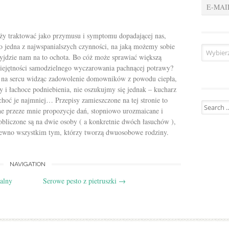
E-MAI
ży traktować jako przymusu i symptomu dopadającej nas,
 to jedna z najwspanialszych czynności, na jaką możemy sobie
menu
zyjdzie nam na to ochota. Bo cóż może sprawiać większą
miejętności samodzielnego wyczarowania pachnącej potrawy?
ę na sercu widząc zadowolenie domowników z powodu ciepła,
y i łachoce podniebienia, nie oszukujmy się jednak – kucharz
 choć je najmniej… Przepisy zamieszczone na tej stronie to
Search for
e przeze mnie propozycje dań, stopniowo urozmaicane i
obliczone są na dwie osoby ( a konkretnie dwóch łasuchów ),
 pewno wszystkim tym, którzy tworzą dwuosobowe rodziny.
NAVIGATION
alny
Serowe pesto z pietruszki
→