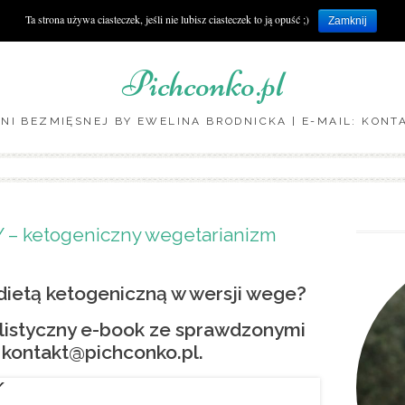
Ta strona używa ciasteczek, jeśli nie lubisz ciasteczek to ją opuść ;)
Zamknij
Pichconko.pl
NI BEZMIĘSNEJ BY EWELINA BRODNICKA | E-MAIL: KON
Skip to content
– ketogeniczny wegetarianizm
dietą ketogeniczną w wersji wege?
alistyczny e-book ze sprawdzonymi
 kontakt@pichconko.pl.