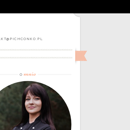
TAKT@PICHCONKO.PL
mnie
O