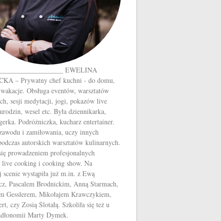
___________________ EWELINA
A – Prywatny chef kuchni - do domu,
 wakacje. Obsługa eventów, warsztatów
ch, sesji medytacji, jogi, pokazów live
urodzin, wesel etc. Była dziennikarka,
gerka. Podróżniczka, kucharz entertainer.
 zawodu i zamiłowania, uczy innych
odczas autorskich warsztatów kulinarnych.
się prowadzeniem profesjonalnych
 live cooking i cooking show. Na
j scenie wystąpiła już m.in. z Ewą
z, Pascalem Brodnickim, Anną Starmach,
m Gesslerem, Mikołajem Krawczykiem,
t, czy Zosią Ślotałą. Szkoliła się też u
Jadłonomii Marty Dymek.