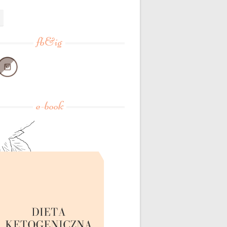
fb&ig
e-book