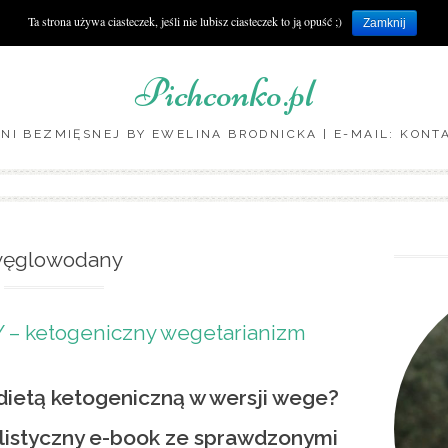
Ta strona używa ciasteczek, jeśli nie lubisz ciasteczek to ją opuść ;)
Zamknij
Pichconko.pl
NI BEZMIĘSNEJ BY EWELINA BRODNICKA | E-MAIL: KON
Skip to content
ęglowodany
– ketogeniczny wegetarianizm
dietą ketogeniczną w wersji wege?
alistyczny e-book ze sprawdzonymi