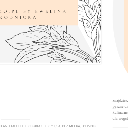
_______
znajdzies
pyszne da
kulinarne
dla weget
I
AND TAGGED
BEZ CUKRU
,
BEZ MIĘSA
,
BEZ MLEKA
,
BŁONNIK
,