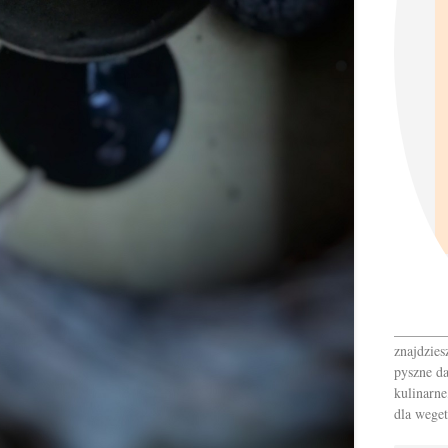
_______
znajdzies
pyszne da
kulinarne
dla weget