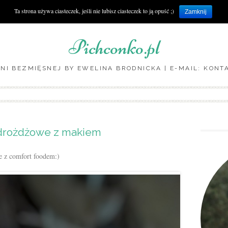
Ta strona używa ciasteczek, jeśli nie lubisz ciasteczek to ją opuść ;)
Zamknij
Pichconko.pl
NI BEZMIĘSNEJ BY EWELINA BRODNICKA | E-MAIL: KON
Skip to content
drożdżowe z makiem
e z comfort foodem:)