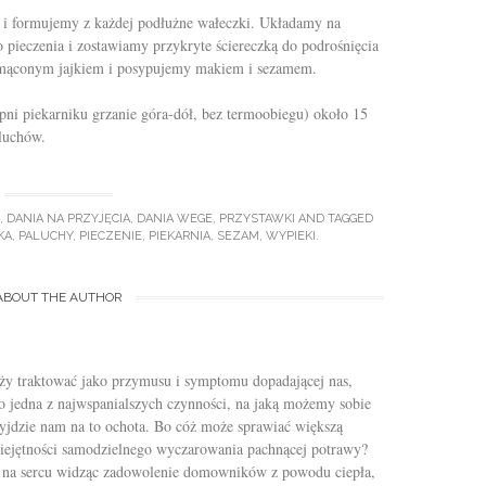
i i formujemy z każdej podłużne wałeczki. Układamy na
 pieczenia i zostawiamy przykryte ściereczką do podrośnięcia
zmąconym jajkiem i posypujemy makiem i sezamem.
ni piekarniku grzanie góra-dół, bez termoobiegu) około 15
luchów.
,
DANIA NA PRZYJĘCIA
,
DANIA WEGE
,
PRZYSTAWKI
AND TAGGED
KA
,
PALUCHY
,
PIECZENIE
,
PIEKARNIA
,
SEZAM
,
WYPIEKI
.
ABOUT THE AUTHOR
ży traktować jako przymusu i symptomu dopadającej nas,
 to jedna z najwspanialszych czynności, na jaką możemy sobie
zyjdzie nam na to ochota. Bo cóż może sprawiać większą
miejętności samodzielnego wyczarowania pachnącej potrawy?
ę na sercu widząc zadowolenie domowników z powodu ciepła,