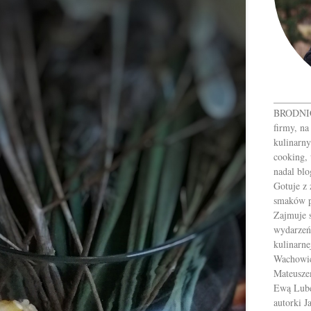
_______
BRODNICK
firmy, na
kulinarny
cooking, 
nadal blo
Gotuje z
smaków p
Zajmuje 
wydarzeń
kulinarne
Wachowic
Mateusze
Ewą Luber
autorki 