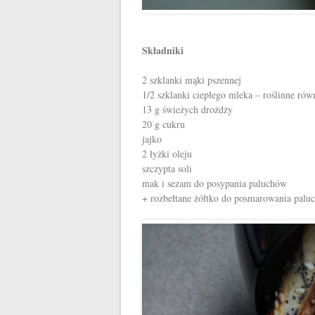
Składniki
2 szklanki mąki pszennej
1/2 szklanki ciepłego mleka – roślinne rów
13 g świeżych drożdży
20 g cukru
jajko
2 łyżki oleju
szczypta soli
mak i sezam do posypania paluchów
+ rozbełtane żółtko do posmarowania palu