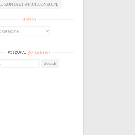
L: KONTAKT@PICHCONKO.PL
menu
przepisu
POSZUKAJ
: