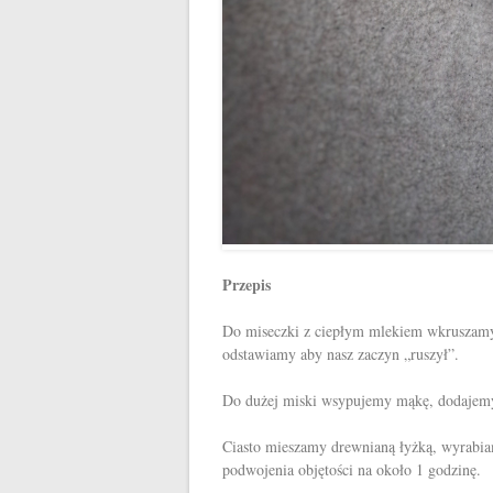
Przepis
Do miseczki z ciepłym mlekiem wkruszamy 
odstawiamy aby nasz zaczyn „ruszył”.
Do dużej miski wsypujemy mąkę, dodajemy za
Ciasto mieszamy drewnianą łyżką, wyrabia
podwojenia objętości na około 1 godzinę.