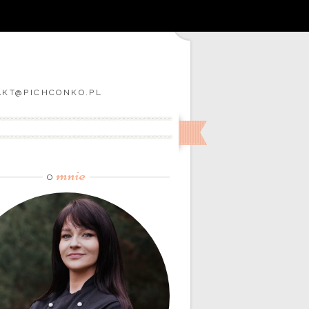
TAKT@PICHCONKO.PL
mnie
O