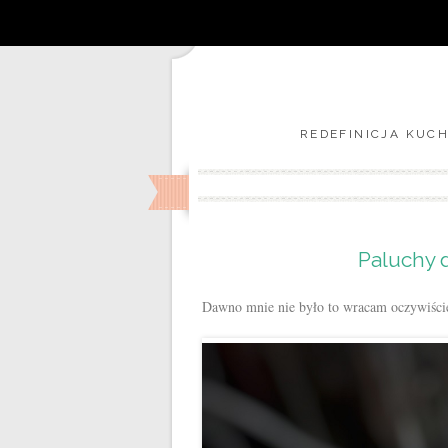
REDEFINICJA KUCH
Paluchy 
Dawno mnie nie było to wracam oczywiści