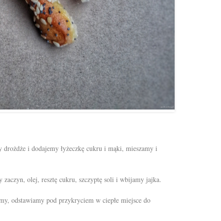
drożdże i dodajemy łyżeczkę cukru i mąki, mieszamy i
czyn, olej, resztę cukru, szczyptę soli i wbijamy jajka.
my, odstawiamy pod przykryciem w ciepłe miejsce do