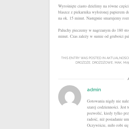
Wyrośnięte ciasto dzielimy na równe częśc
blaszce z piekarnika wyłożonej papierem do
na ok. 15 minut. Następnie smarujemy ro
Paluchy pieczemy w nagrzanym do 180 stop
minut. Czas zależy w sumie od grubości pa
THIS ENTRY WAS POSTED IN
AKTUALNOŚCI
DROŻDŻE
,
DROŻDŻOWE
,
MAK
,
MĄ
admin
Gotowania nigdy nie nale
szarej codzienności. Jest
pozwolić, kiedy tylko pr
radość, niż posiadanie u
Oczywiście, miło robi si