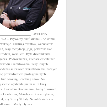
___________________ EWELINA
A – Prywatny chef kuchni - do domu,
 wakacje. Obsługa eventów, warsztatów
ch, sesji medytacji, jogi, pokazów live
urodzin, wesel etc. Była dziennikarka,
gerka. Podróżniczka, kucharz entertainer.
 zawodu i zamiłowania, uczy innych
odczas autorskich warsztatów kulinarnych.
się prowadzeniem profesjonalnych
 live cooking i cooking show. Na
j scenie wystąpiła już m.in. z Ewą
z, Pascalem Brodnickim, Anną Starmach,
m Gesslerem, Mikołajem Krawczykiem,
t, czy Zosią Ślotałą. Szkoliła się też u
Jadłonomii Marty Dymek.