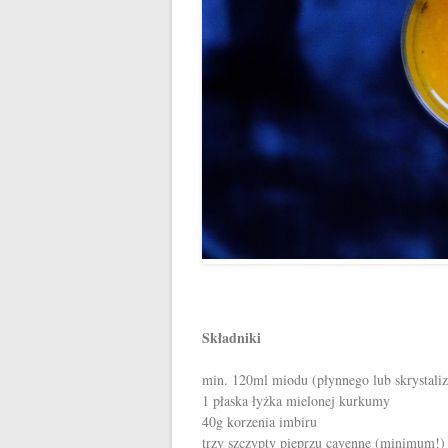
Składniki
min. 120ml miodu (płynnego lub skrystaliz
1 płaska łyżka mielonej kurkumy
40g korzenia imbiru
trzy szczypty pieprzu cayenne (minimum!)