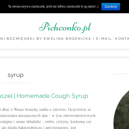
Ta strona używa ciasteczek, jeśli nie lubisz ciasteczek to ją opuść ;)
Zamknij
Pichconko.pl
NI BEZMIĘSNEJ BY EWELINA BRODNICKA | E-MAIL: KON
Skip to content
syrup
aszel | Homemade Cough Syrup
st dbać o Wasze brzuchy zadba o zdrowie. Oczywiście ze
nsumowania niesmacznych dań – w tym zdrowotnościowych
tępne i znane składniki – imbir, cytryny, kurkumę czy
 ale działa bakteriobójczo i antywirusowo, jest