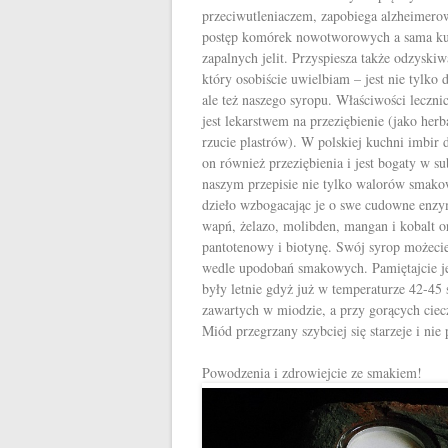
przeciwutleniaczem, zapobiega alzheimero
postęp komórek nowotworowych a sama kur
zapalnych jelit. Przyspiesza także odzyski
który osobiście uwielbiam – jest nie tylk
ale też naszego syropu. Właściwości leczn
jest lekarstwem na przeziębienie (jako her
rzucie plastrów). W polskiej kuchni imbir 
on również przeziębienia i jest bogaty w s
naszym przepisie nie tylko walorów smako
dzieło wzbogacając je o swe cudowne enzym
wapń, żelazo, molibden, mangan i kobalt o
pantotenowy i biotynę. Swój syrop możeci
wedle upodobań smakowych. Pamiętajcie je
były letnie gdyż już w temperaturze 42-45 
zawartych w miodzie, a przy gorących ciec
Miód przegrzany szybciej się starzeje i nie
Powodzenia i zdrowiejcie ze smakiem!