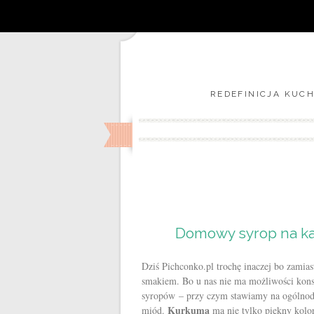
REDEFINICJA KUCH
Domowy syrop na k
Dziś Pichconko.pl trochę inaczej bo zamia
smakiem. Bo u nas nie ma możliwości ko
syropów – przy czym stawiamy na ogólnodos
Kurkuma
miód.
ma nie tylko piękny kolor