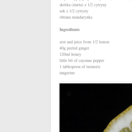
skórka (starta) z 1/2 cytryny
sok z 1/2 cytryny
obrana mandarynka
Ingredients
zest and juice from 1/2 lemon
40g peeled ginger
120ml honey
little bit of cayenne pepper
1 tablespoon of turmeric
tangerine