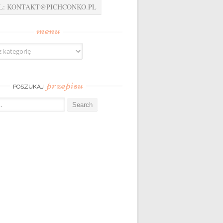
L: KONTAKT@PICHCONKO.PL
menu
przepisu
POSZUKAJ
: