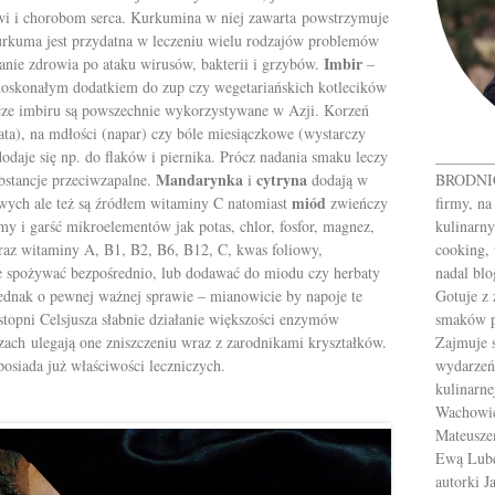
wi i chorobom serca. Kurkumina w niej zawarta powstrzymuje
kuma jest przydatna w leczeniu wielu rodzajów problemów
Imbir
wanie zdrowia po ataku wirusów, bakterii i grzybów.
–
o doskonałym dodatkiem do zup czy wegetariańskich kotlecików
icze imbiru są powszechnie wykorzystywane w Azji. Korzeń
bata), na mdłości (napar) czy bóle miesiączkowe (wystarczy
_______
dodaje się np. do flaków i piernika. Prócz nadania smaku leczy
Mandarynka
cytryna
BRODNICK
ubstancje przeciwzapalne.
i
dodają w
miód
firmy, na
wych ale też są źródłem witaminy C natomiast
zwieńczy
kulinarny
y i garść mikroelementów jak potas, chlor, fosfor, magnez,
cooking, 
raz witaminy A, B1, B2, B6, B12, C, kwas foliowy,
nadal blo
e spożywać bezpośrednio, lub dodawać do miodu czy herbaty
Gotuje z
dnak o pewnej ważnej sprawie – mianowicie by napoje te
smaków p
stopni Celsjusza słabnie działanie większości enzymów
Zajmuje 
zach ulegają one zniszczeniu wraz z zarodnikami kryształków.
wydarzeń
 posiada już właściwości leczniczych.
kulinarne
Wachowic
Mateusze
Ewą Luber
autorki 