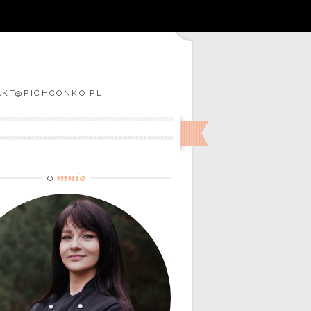
TAKT@PICHCONKO.PL
mnie
O