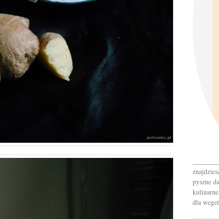
_______
znajdzies
pyszne da
kulinarne
dla weget