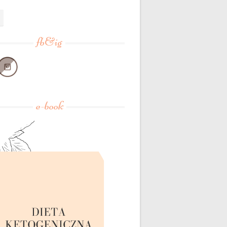
fb&ig
e-book