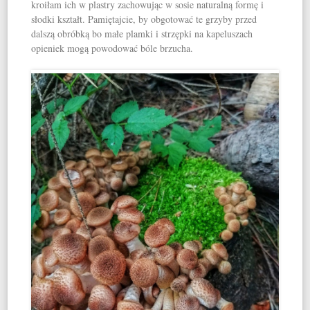
kroiłam ich w plastry zachowując w sosie naturalną formę i
słodki kształt. Pamiętajcie, by obgotować te grzyby przed
dalszą obróbką bo małe plamki i strzępki na kapeluszach
opieniek mogą powodować bóle brzucha.