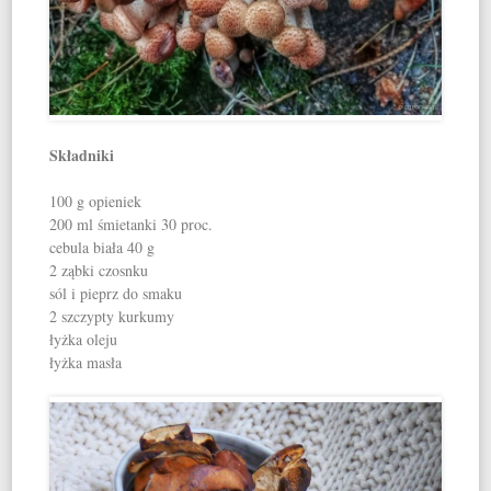
Składniki
100 g opieniek
200 ml śmietanki 30 proc.
cebula biała 40 g
2 ząbki czosnku
sól i pieprz do smaku
2 szczypty kurkumy
łyżka oleju
łyżka masła