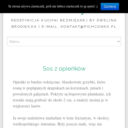
Pichconko.pl
Ta strona używa ciasteczek, jeśli nie lubisz ciasteczek to ją opuść ;)
Zamknij
REDEFINICJA KUCHNI BEZMIĘSNEJ BY EWELINA
BRODNICKA | E-MAIL: KONTAKT@PICHCONKO.PL
Skip to content
Sos z opieńków
Opieńki to bardzo wdzięczne, blaszkowate grzybki, które
rosną w poplątanych skupiskach na korzeniach, pniach i
powalonych gałęziach. Pokryte są brązowymi plamkami, ich
trzonki mają grubość do około 2 cm, a znaleźć można je w
większości lasów.
Ja swoje maleństwa znalazłam w lesie liściastym, w okolicy
wielkopolskiego Antonina. Były jeszcze małe, więc nie