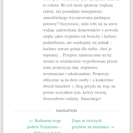
to ochota. Bo cóż może sprawiać większą
radość, niż posiadanie umiejętności
samodzielnego wyczarowania pachnącej
potrawy? Oczywiście, miło robi się na sercu
widząc zadowolenie domowników z powodu
ciepła, jakie wypełnia ich brzuchy i łachoce
podniebienia, nie oszukujmy się jednak –
kucharz zawsze gotuje dla siebie, choć je
najmniej… Przepisy zamieszczone na tej
stronie to wielokrotnie wypróbowane przeze
mnie propozycje dań, stopniowo
urozmaicane i udoskonalane. Proporcje
obliczone są na dwie osoby ( a konkretnie
dwóch łasuchów ), blog przyda się więc na
pewno wszystkim tym, którzy tworzą
dwuosobowe rodziny. Smacznego!
NAVIGATION
Post navigation
←
Kulinarna wege
Zupa ze świeżych
podróż Trójmiasto –
grzybów na śmietance
→
Półwysep helski