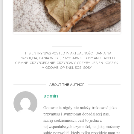
THIS ENTRY WAS POSTED IN
AKTUALNOŚCI
,
DANIA NA
PRZYJĘCIA
,
DANIA WEGE
,
PRZYSTAWKI
,
SOSY
AND TAGGED
CIEMNE
,
GRZYBOBRANIE
,
GRZYBOWY
,
GRZYBY
,
JESIEŃ
,
KOSZYK
,
MIODOWE
,
OPIEŃKI
,
SOS
,
SOSY
.
ABOUT THE AUTHOR
admin
Gotowania nigdy nie należy traktować jako
przymusu i symptomu dopadającej nas,
szarej codzienności. Jest to jedna z
najwspanialszych czynności, na jaką możemy
sobie pozwolić, kiedy tylko przyjdzie nam na