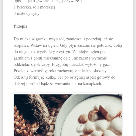
opisane jako „świeże” lub „spożywcze”)
1 łyżeczka soli morskiej
3 małe cytryny
Przepis
Do mleka w garnku wsyp sól, zamieszaj i poczekaj, aż się
rozpuści. Wstaw na ogień. Gdy płyn zacznie się gotować, dolej
do niego sok wyciśnięty z cytryn. Zmniejsz ogień pod
garnkiem i gotuj mieszaninę dalej, aż zaczną wyraźnie
oddzielać się skrzepy. Przygotuj durszlak wyłożony gazą.
Przelej zawartość garnka zachowując mleczne skrzepy.
Odciśnij formując kulkę. Ser po ostygnięciu jest gotowy do
dalszej obróbki bądź serwowania np. na kanapkach.