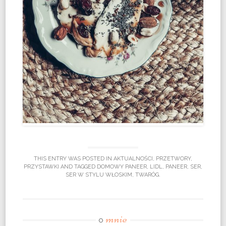
THIS ENTRY WAS POSTED IN
AKTUALNOŚCI
,
PRZETWORY
,
PRZYSTAWKI
AND TAGGED
DOMOWY PANEER
,
LIDL
,
PANEER
,
SER
,
SER W STYLU WŁOSKIM
,
TWARÓG
.
mnie
O