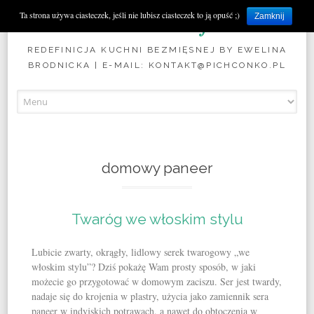
Pichconko.pl
Ta strona używa ciasteczek, jeśli nie lubisz ciasteczek to ją opuść ;)
Zamknij
REDEFINICJA KUCHNI BEZMIĘSNEJ BY EWELINA
BRODNICKA | E-MAIL: KONTAKT@PICHCONKO.PL
Skip to content
domowy paneer
Twaróg we włoskim stylu
Lubicie zwarty, okrągły, lidlowy serek twarogowy „we
włoskim stylu”? Dziś pokażę Wam prosty sposób, w jaki
możecie go przygotować w domowym zaciszu. Ser jest twardy,
nadaje się do krojenia w plastry, użycia jako zamiennik sera
paneer w indyjskich potrawach, a nawet do obtoczenia w